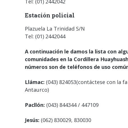
Tel: (01) 2442042
Estación policial
Plazuela La Trinidad S/N
Tel: (01) 2442044
A continuación le damos la lista con al
comunidades en la Cordillera Huayhuash, 
números son de teléfonos de uso común 
Llámac:
(043) 824053(contáctese con la fa
Antaurco)
Pacllón:
(043) 844344 / 447109
Jesús:
(062) 830029, 830030