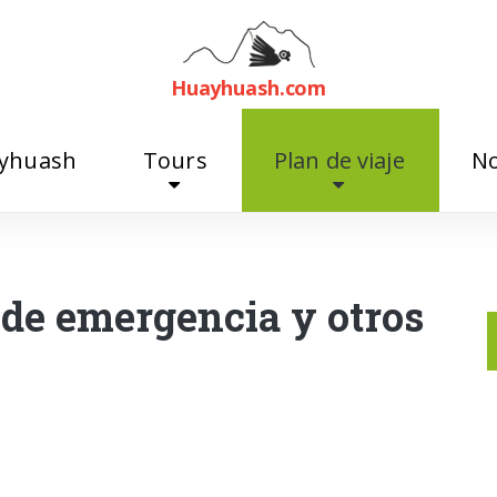
Huayhuash.
com
ayhuash
Tours
Plan de viaje
No
 de emergencia y otros