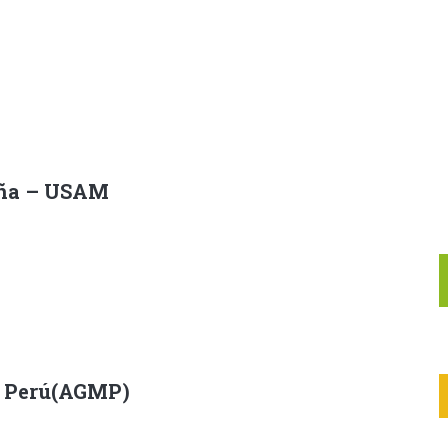
aña – USAM
l Perú(AGMP)