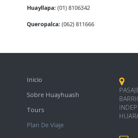
Huayllapa:
(01) 8106342
Queropalca:
(062) 811666
Inicio
PASAJ
Sobre Huayhuash
BARRI
INDEP
Tours
HUARA
Plan De Viaje