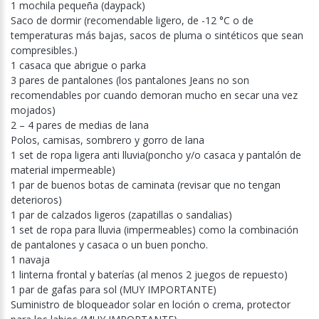
1 mochila pequeña (daypack)
Saco de dormir (recomendable ligero, de -12 °C o de
temperaturas más bajas, sacos de pluma o sintéticos que sean
compresibles.)
1 casaca que abrigue o parka
3 pares de pantalones (los pantalones Jeans no son
recomendables por cuando demoran mucho en secar una vez
mojados)
2 – 4 pares de medias de lana
Polos, camisas, sombrero y gorro de lana
1 set de ropa ligera anti lluvia(poncho y/o casaca y pantalón de
material impermeable)
1 par de buenos botas de caminata (revisar que no tengan
deterioros)
1 par de calzados ligeros (zapatillas o sandalias)
1 set de ropa para lluvia (impermeables) como la combinación
de pantalones y casaca o un buen poncho.
1 navaja
1 linterna frontal y baterías (al menos 2 juegos de repuesto)
1 par de gafas para sol (MUY IMPORTANTE)
Suministro de bloqueador solar en loción o crema, protector