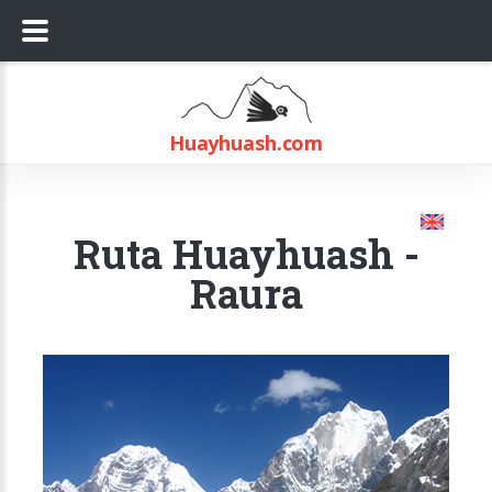
Huayhuash.
com
Ruta Huayhuash -
Raura