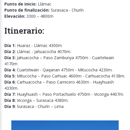
Punto de inicio:
Llámac
Punto de finalización:
Surasaca - Churín
Elevación:
3300 – 4800m
Itinerario:
Día 1:
Huaraz - Llámac 4300m
Día 2:
Llámac - Jahuacocha 4070m.
Día 3:
Jahuacocha – Paso Zambunya 4750m - Cuartelwain
4170m
Día 4:
Cuartelwain - Qaqanan 4750m - Mitucocha 4230m.
Día 5:
Mitucocha – Paso Carhuac 4600m - Carhuacocha 4138m.
Día 6:
Carhuacocha – Paso Carnicero 4630m - Huayhuash
4330m.
Día 7:
Huayhuash – Paso Portachuelo 4750m - Viconga 4407m.
Día 8:
Viconga – Surasaca 4380m.
Día 9:
Surasaca - Churín – Lima.